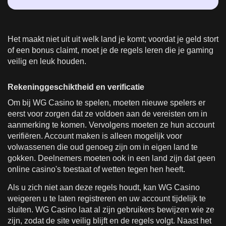
Het maakt niet uit uit welk land je komt; voordat je geld stort
of een bonus claimt, moet je de regels leren die je gaming
veilig en leuk houden.
Rekeninggeschiktheid en verificatie
Om bij WG Casino te spelen, moeten nieuwe spelers er
eerst voor zorgen dat ze voldoen aan de vereisten om in
aanmerking te komen. Vervolgens moeten ze hun account
verifiëren. Account maken is alleen mogelijk voor
volwassenen die oud genoeg zijn om in eigen land te
gokken. Deelnemers moeten ook in een land zijn dat geen
online casino's toestaat of wetten tegen hen heeft.
Als u zich niet aan deze regels houdt, kan WG Casino
weigeren u te laten registreren en uw account tijdelijk te
sluiten. WG Casino laat al zijn gebruikers bewijzen wie ze
zijn, zodat de site veilig blijft en de regels volgt. Naast het