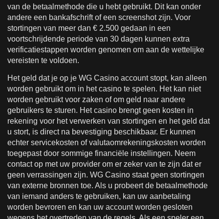
van de betaalmethode die u hebt gebruikt. Dit kan onder
andere een bankafschrift of een screenshot zijn. Voor
stortingen van meer dan € 2.500 gedaan in een
voortschrijdende periode van 30 dagen kunnen extra
verificatiestappen worden genomen om aan de wettelijke
vereisten te voldoen.
Het geld dat je op je WG Casino account stopt, kan alleen
worden gebruikt om in het casino te spelen. Het kan niet
worden gebruikt voor zaken of om geld naar andere
gebruikers te sturen. Het casino brengt geen kosten in
rekening voor het verwerken van stortingen en het geld dat
u stort, is direct na bevestiging beschikbaar. Er kunnen
echter servicekosten of valutaomrekeningskosten worden
toegepast door sommige financiële instellingen. Neem
contact op met uw provider om er zeker van te zijn dat er
geen verrassingen zijn. WG Casino staat geen stortingen
van externe bronnen toe. Als u probeert de betaalmethode
van iemand anders te gebruiken, kan uw aanbetaling
worden bevroren en kan uw account worden gesloten
wegens het overtreden van de regels. Als een speler een