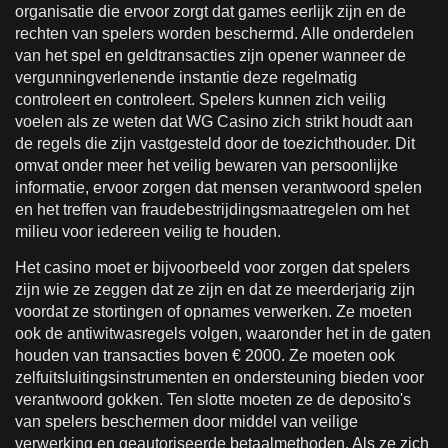
organisatie die ervoor zorgt dat games eerlijk zijn en de
rechten van spelers worden beschermd. Alle onderdelen
van het spel en geldtransacties zijn opener wanneer de
vergunningverlenende instantie deze regelmatig
controleert en controleert. Spelers kunnen zich veilig
voelen als ze weten dat WG Casino zich strikt houdt aan
de regels die zijn vastgesteld door de toezichthouder. Dit
omvat onder meer het veilig bewaren van persoonlijke
informatie, ervoor zorgen dat mensen verantwoord spelen
en het treffen van fraudebestrijdingsmaatregelen om het
milieu voor iedereen veilig te houden.
Het casino moet er bijvoorbeeld voor zorgen dat spelers
zijn wie ze zeggen dat ze zijn en dat ze meerderjarig zijn
voordat ze stortingen of opnames verwerken. Ze moeten
ook de antiwitwasregels volgen, waaronder het in de gaten
houden van transacties boven € 2000. Ze moeten ook
zelfuitsluitingsinstrumenten en ondersteuning bieden voor
verantwoord gokken. Ten slotte moeten ze de deposito's
van spelers beschermen door middel van veilige
verwerking en geautoriseerde betaalmethoden. Als ze zich