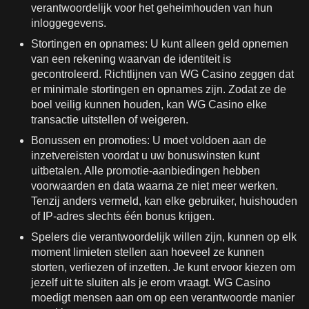
verantwoordelijk voor het geheimhouden van hun
inloggegevens.
Stortingen en opnames: U kunt alleen geld opnemen
van een rekening waarvan de identiteit is
gecontroleerd. Richtlijnen van WG Casino zeggen dat
er minimale stortingen en opnames zijn. Zodat ze de
boel veilig kunnen houden, kan WG Casino elke
transactie uitstellen of weigeren.
Bonussen en promoties: U moet voldoen aan de
inzetvereisten voordat u uw bonuswinsten kunt
uitbetalen. Alle promotie-aanbiedingen hebben
voorwaarden en data waarna ze niet meer werken.
Tenzij anders vermeld, kan elke gebruiker, huishouden
of IP-adres slechts één bonus krijgen.
Spelers die verantwoordelijk willen zijn, kunnen op elk
moment limieten stellen aan hoeveel ze kunnen
storten, verliezen of inzetten. Je kunt ervoor kiezen om
jezelf uit te sluiten als je erom vraagt. WG Casino
moedigt mensen aan om op een verantwoorde manier