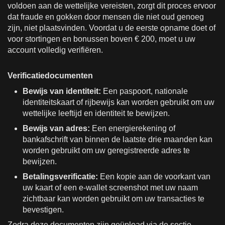
voldoen aan de wettelijke vereisten, zorgt dit proces ervoor
dat fraude en gokken door mensen die niet oud genoeg
zijn, niet plaatsvinden. Voordat u de eerste opname doet of
voor stortingen en bonussen boven € 200, moet u uw
account volledig verifiëren.
Verificatiedocumenten
Bewijs van identiteit:
Een paspoort, nationale
identiteitskaart of rijbewijs kan worden gebruikt om uw
wettelijke leeftijd en identiteit te bewijzen.
Bewijs van adres:
Een energierekening of
bankafschrift van binnen de laatste drie maanden kan
worden gebruikt om uw geregistreerde adres te
bewijzen.
Betalingsverificatie:
Een kopie aan de voorkant van
uw kaart of een e-wallet screenshot met uw naam
zichtbaar kan worden gebruikt om uw transacties te
bevestigen.
Zodra deze documenten zijn geüpload via de sectie