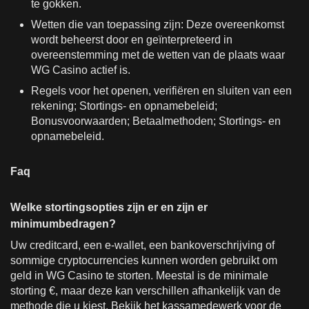
te gokken.
Wetten die van toepassing zijn: Deze overeenkomst
wordt beheerst door en geïnterpreteerd in
overeenstemming met de wetten van de plaats waar
WG Casino actief is.
Regels voor het openen, verifiëren en sluiten van een
rekening; Stortings- en opnamebeleid;
Bonusvoorwaarden; Betaalmethoden; Stortings- en
opnamebeleid.
Faq
Welke stortingsopties zijn er en zijn er
minimumbedragen?
Uw creditcard, een e-wallet, een bankoverschrijving of
sommige cryptocurrencies kunnen worden gebruikt om
geld in WG Casino te storten. Meestal is de minimale
storting €, maar deze kan verschillen afhankelijk van de
methode die u kiest. Bekijk het kassamedewerk voor de